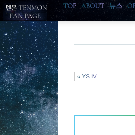
TOP
ABOUT
뉴스
O
« YS IV