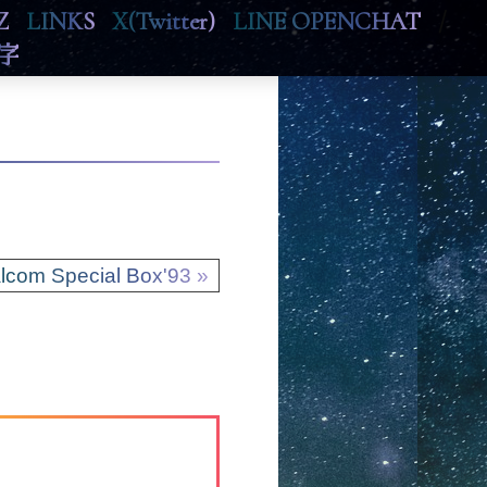
Z
LINKS
X(Twitter)
LINE OPENCHAT
/
字
lcom Special Box'93 »