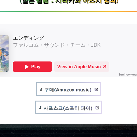
(일본 팔콤：시라카와 아츠시 명의)
구매(Amazon music)
audiotrack
open_in_new
사프스크(스포티 파이)
audiotrack
open_in_new