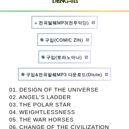
DENG-011
전곡발췌MP3(전주악단)
open_in_new
file_download
구입(COMIC ZIN)
album
open_in_new
구입(토라노아나)
album
open_in_new
구입&전곡발췌MP3 다운로드(Dlsite)
album
open_in_new
01. DESIGN OF THE UNIVERSE
02. ANGEL'S LADDER
03. THE POLAR STAR
04. WEIGHTLESSNESS
05. THE WAR HORSES
06. CHANGE OF THE CIVILIZATION