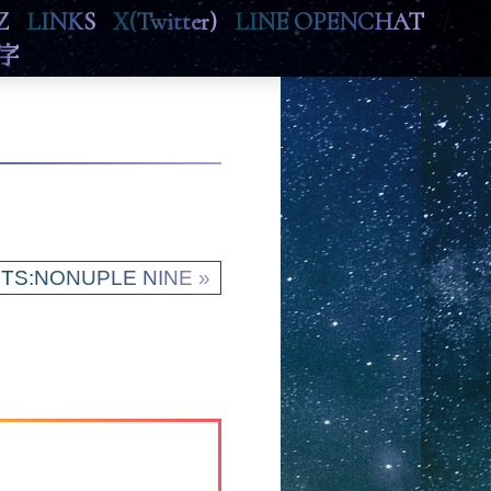
Z
LINKS
X(Twitter)
LINE OPENCHAT
/
字
TS:NONUPLE NINE »