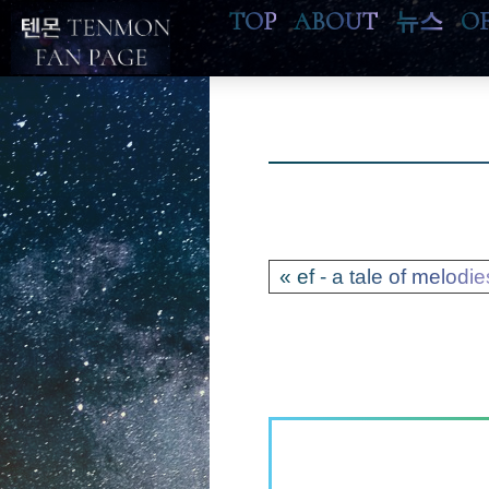
TOP
ABOUT
뉴스
O
« ef - a tale of melodie