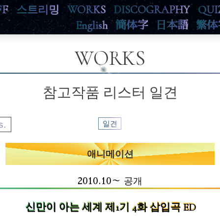
FF
스트리밍
WORKS
DISCOGRAPHY
QUI
English
簡体字
日本語
繁体
WORKS
참고작품 리스터 일견
s.
일견
애니메이션
2010.10～ 공개
신만이 아는 세계 제1기 4화 삽입곡 ED