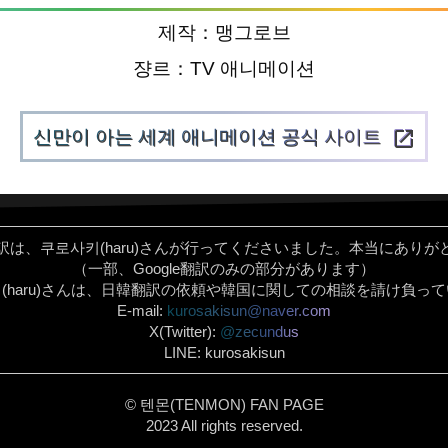
제작：맹그로브
쟝르：TV 애니메이션
신만이 아는 세계 애니메이션 공식 사이트
open_in_new
訳は、쿠로사키(haru)さんが行ってくださいました。本当にありが
（一部、Google翻訳のみの部分があります）
(haru)さんは、日韓翻訳の依頼や韓国に関しての相談を請け負っ
E-mail:
kurosakisun@naver.com
X(Twitter):
@zecundus
LINE: kurosakisun
© 텐몬(TENMON) FAN PAGE
2023 All rights reserved.