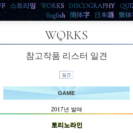
FF
스트리밍
WORKS
DISCOGRAPHY
QUI
English
簡体字
日本語
繁体
WORKS
참고작품 리스터 일견
일견
GAME
2017년 발매
토리노라인