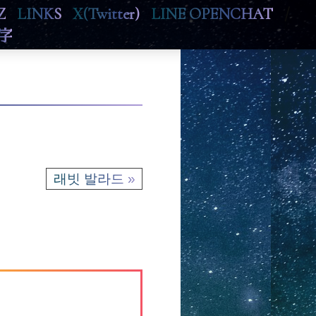
Z
LINKS
X(Twitter)
LINE OPENCHAT
/
字
래빗 발라드 »