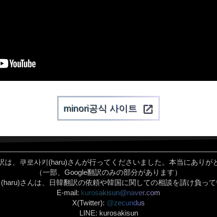
minori공식 사이트
open_in_new
訳は、쿠로사키(haru)さんが行ってくださいました。本当にありが
（一部、Google翻訳のみの部分があります）
(haru)さんは、日韓翻訳の依頼や韓国に関しての相談を請け負っ
E-mail:
kurosakisun@naver.com
X(Twitter):
@zecundus
LINE: kurosakisun